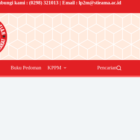
bungi kami :
(0298) 321013
| Email :
lp2m@stieama.ac.id
Buku Pedoman
KPPM
Pencarian