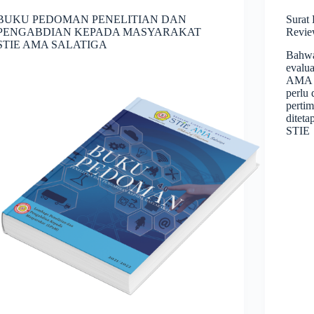
BUKU PEDOMAN PENELITIAN DAN
Surat
PENGABDIAN KEPADA MASYARAKAT
Revie
STIE AMA SALATIGA
Bahwa
evalua
AMA S
perlu
perti
ditet
STIE