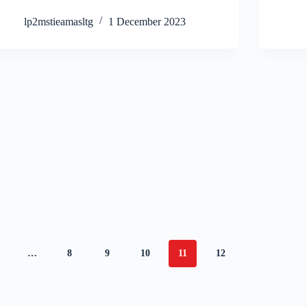
lp2mstieamasltg
1 December 2023
…
8
9
10
11
12