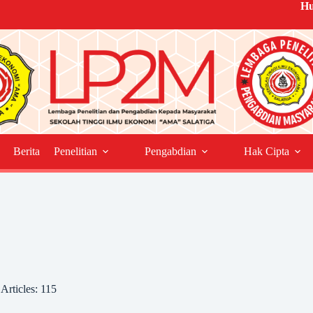
Hu
Berita
Penelitian
Pengabdian
Hak Cipta
Articles: 115