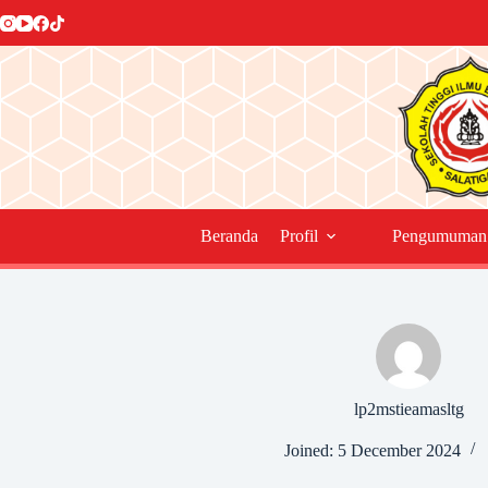
Skip
to
content
Beranda
Profil
Pengumuman
lp2mstieamasltg
Joined: 5 December 2024