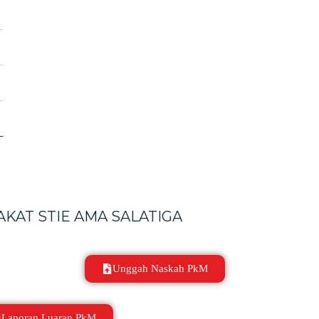
KAT STIE AMA SALATIGA
Unggah Naskah PkM
Laporan Luaran PkM