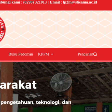
bungi kami :
(0298) 321013
| Email :
lp2m@stieama.ac.id
Buku Pedoman
KPPM
Pencarian