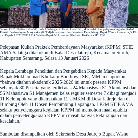
Selasa. 13/01/2026 – Ketua STIE AMA Salatiga Dr. Pandi Afandi SE., M.Si melakukan pelepasan kegiatan Kuliah
Praktek Pemberdayaan Masyarakat (KPPM) didampingi oleh Sekretaris Desa Jatirejo Bapak Wisnu Aminudin, S. Pd.i
dan Kepala LP2M STIE AMA Salatiga Bapak Mokhammad Khukaim Barkhowa SE., MM.
Pelepasan Kuliah Praktek Pemberdayaan Masyarakat (KPPM) STIE
AMA Salatiga dilakukan di Balai Desa Jatirejo, Kecamatan Suruh,
Kabupaten Semarang, Selasa 13 Januari 2026
Kepala Lembaga Penelitian dan Pengabdian Kepada Masyarakat
Bapak Mokhammad Khukaim Barkhowa SE., MM. melaporkan
“bahwa ditahun akademik 2025-2026 ini untuk peserta KPPM
sebanyak 80 Peserta yang terdiri atas 24 Mahasiswa S1 Akuntansi dan
56 Mahasiswa S1 Manajemen kelas reguler semester 7 dibagi menjadi
11 Kelompok yang ditempatkan 11 UMKM di Desa Jatirejo dan di
Bimbing Oleh 11 Dosen Pembimbing Lapangan. LP2M STIE AMA
selaku penyelenggara kegiatan KPPM ini memohon maaf apabila
dalam penyelenggaraan KPPM ini masih banyak kekurangan dan
kesalahan.”
Sambutan disampaikan oleh Sekretaris Desa Jatirejo Bapak Wisnu