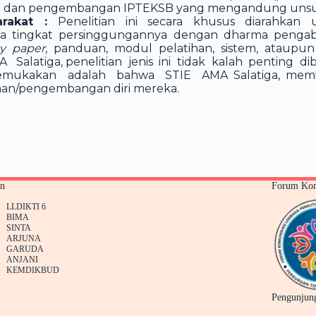
n dan pengembangan IPTEKSB yang mengandung unsu
arakat :
Penelitian ini secara khusus diarahka
 tingkat persinggungannya dengan dharma pengabdia
cy paper
, panduan, modul pelatihan, sistem, atau
alatiga, penelitian jenis ini tidak kalah penting di
emukakan adalah bahwa STIE AMA Salatiga, memili
aan/pengembangan diri mereka.
an
Forum Kom
LLDIKTI 6
BIMA
SINTA
ARJUNA
GARUDA
ANJANI
KEMDIKBUD
Pengunjun