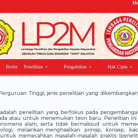
Hu
Berita
Penelitian
Pengabdian
Hak Cipta
erguruan Tinggi, jenis penelitian yang dikembangka
r adalah penelitian yang berfokus pada pengemban
a atau untuk menemukan teori baru. Penelitian ini
fenomena alam, serta tidak bermaksud untuk meme
ogi, melainkan menghasilkan prinsip, konsep, kaida
untuk memecahkan masalah-masalah praktis (penelitian