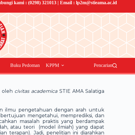
bungi kami :
(0298) 321013
| Email :
lp2m@stieama.ac.id
Buku Pedoman
KPPM
Pencarian
n oleh
civitas academica
STIE AMA Salatiga
gan ilmu pengetahuan dengan arah untuk
 bertujuan mengetahui, memprediksi, dan
cahkan masalah praktis yang berdampak
h, atau teori (model ilmiah) yang dapat
 terapan). Jadi, penelitian ini diarahkan