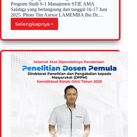
Program Studi S-1 Manajemen STIE AMA
Salatiga yang berlangsung dari tanggal 16-17 Juni
2025. Photo Tim Asesor LAMEMBA Ibu Dr.…
Selengkapnya >
Tim
Asesor
LAMEMBA
Melakukan
Asesmen
Lapangan
Pada
Program
Studi
S-
1
Manajemen
STIE
“AMA”
Salatiga
serta
Melakukan
Pengecekan
terhadap
Pelayanan