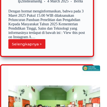
lp2mstieamasltg
4 March 2025
Berita
Dengan hormat menginformasikan, bahwa pada 3
Maret 2025 Pukul 15.00 WIB dilaksanakan
Peluncuran Panduan Penelitian dan Pengabdian
Kepada Masyarakat Tahun 2025 Kementerian
Pendidikan Tinggi, Sains dan Teknologi yang
informasinya terdapat di bawah ini : View this post
on Instagram A…
Selengkapnya >
Peluncuran
Panduan
Penelitian
dan
Pengabdian
kepada
Masyarakat
Tahun
2025
Kementerian
Pendidikan
Tinggi,
Sains
dan