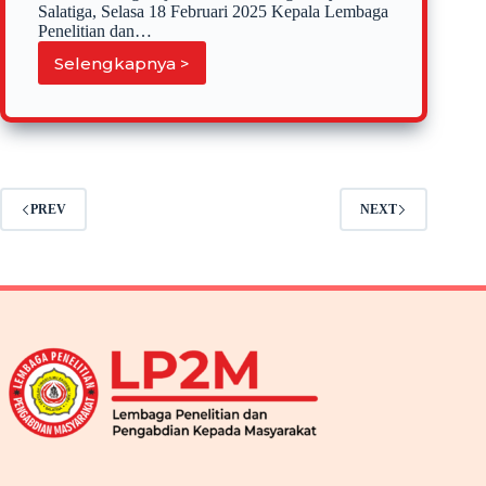
Salatiga, Selasa 18 Februari 2025 Kepala Lembaga
Penelitian dan…
Selengkapnya >
Penarikan
Kuliah
Praktek
Pemberdayaan
Masyarakat
Kelas
Reguler
PREV
NEXT
STIE
AMA
Salatiga
2024-
2025