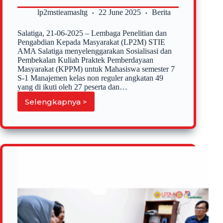
lp2mstieamasltg
22 June 2025
Berita
Salatiga, 21-06-2025 – Lembaga Penelitian dan
Pengabdian Kepada Masyarakat (LP2M) STIE
AMA Salatiga menyelenggarakan Sosialisasi dan
Pembekalan Kuliah Praktek Pemberdayaan
Masyarakat (KPPM) untuk Mahasiswa semester 7
S-1 Manajemen kelas non reguler angkatan 49
yang di ikuti oleh 27 peserta dan…
Selengkapnya >
Pembekalan
dan
Sosialisasi
Kuliah
Praktek
Pemberdayaan
Masyarakat
S-
1
Manajemen
Kelas
Non
Reguler