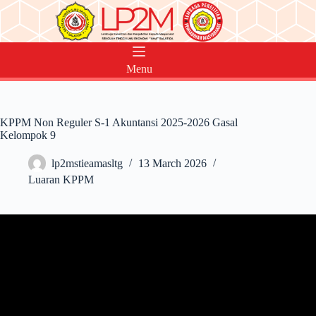
Skip
to
content
Menu
KPPM Non Reguler S-1 Akuntansi 2025-2026 Gasal
Kelompok 9
lp2mstieamasltg
13 March 2026
Luaran KPPM