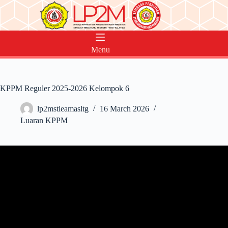
Skip
to
content
Menu
KPPM Reguler 2025-2026 Kelompok 6
lp2mstieamasltg
16 March 2026
Luaran KPPM