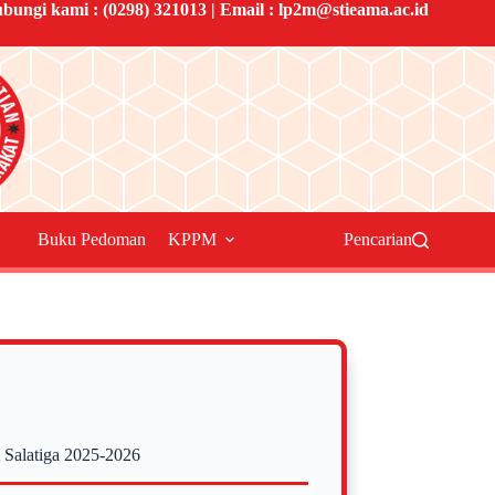
bungi kami :
(0298) 321013
| Email :
lp2m@stieama.ac.id
Buku Pedoman
KPPM
Pencarian
 Salatiga 2025-2026