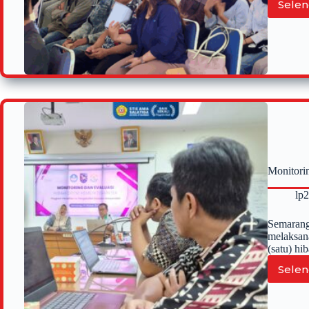
Selen
Monitori
lp
Semarang
melaksan
(satu) h
Selen