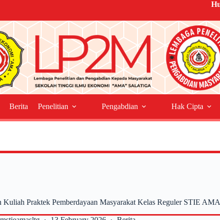
Hu
Berita
Penelitian
Pengabdian
Hak Cipta
n Kuliah Praktek Pemberdayaan Masyarakat Kelas Reguler STIE AMA
2mstieamasltg
13 February 2026
Berita