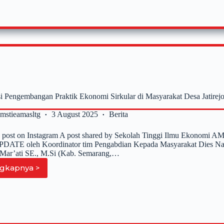
Internal
Penelitian
Tahun
Anggaran
2025
asi Pengembangan Praktik Ekonomi Sirkular di Masyarakat Desa Jatir
2mstieamasltg
3 August 2025
Berita
s post on Instagram A post shared by Sekolah Tinggi Ilmu Ekonomi A
TE oleh Koordinator tim Pengabdian Kepada Masyarakat Dies Natal
i Mar’ati SE., M.Si (Kab. Semarang,…
gkapnya >
Sosialisasi
Pengembangan
Praktik
Ekonomi
Sirkular
di