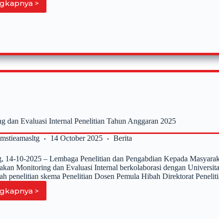
gkapnya >
Pembekalan,
Sosialisasi
dan
Pelepasan
Kuliah
Praktek
Pemberdayaan
Masyarakat
STIE
AMA
Salatiga
Kelas
Non
ng dan Evaluasi Internal Penelitian Tahun Anggaran 2025
Reguler
Semester
2mstieamasltg
14 October 2025
Berita
Gasal
2025-
, 14-10-2025 – Lembaga Penelitian dan Pengabdian Kepada Masyar
2026
akan Monitoring dan Evaluasi Internal berkolaborasi dengan Univers
ibah penelitian skema Penelitian Dosen Pemula Hibah Direktorat Penel
gkapnya >
Monitoring
dan
Evaluasi