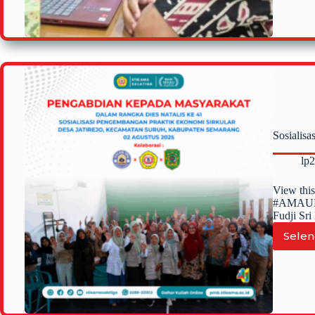
Sosialis
lp
View thi
#AMAUPDA
Fudji Sr
Selen