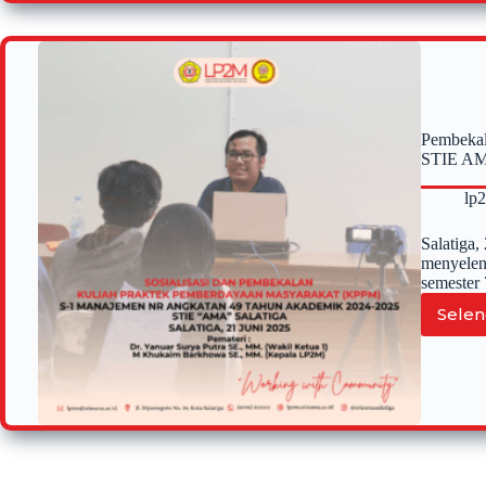
Pembekal
STIE AMA
lp
Salatiga
menyelen
semester 
Selen