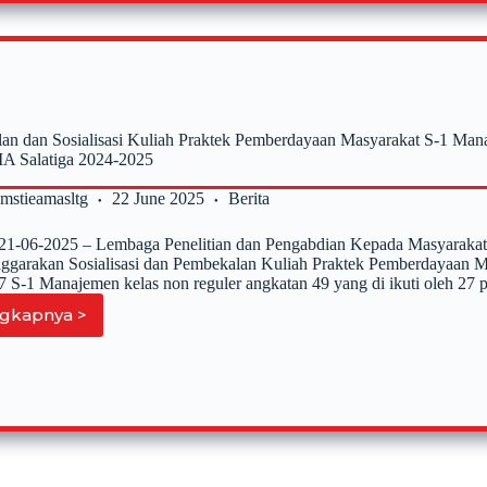
Masyarakat
Desa
Jatirejo,
Kecamatan
Suruh,
Kabupaten
Semarang
an dan Sosialisasi Kuliah Praktek Pemberdayaan Masyarakat S-1 Ma
 Salatiga 2024-2025
2mstieamasltg
22 June 2025
Berita
, 21-06-2025 – Lembaga Penelitian dan Pengabdian Kepada Masyarak
ggarakan Sosialisasi dan Pembekalan Kuliah Praktek Pemberdayaan
7 S-1 Manajemen kelas non reguler angkatan 49 yang di ikuti oleh 27
gkapnya >
Pembekalan
dan
Sosialisasi
Kuliah
Praktek
Pemberdayaan
Masyarakat
S-