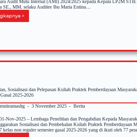
cara Audit Mutu Internal (AMI) 2024/2025 kepada Kepala LP2M 
 SE., MM. selaku Auditee Ibu Maria Entina…
gkapnya >
LPMI
STIE
AMA
Melakukan
Audit
Mutu
Internal
(AMI)
Terhadap
LP2M
STIE
AMA
untuk
an, Sosialisasi dan Pelepasan Kuliah Praktek Pemberdayaan Masyara
periode
 Gasal 2025-2026
2024/2025
2mstieamasltg
3 November 2025
Berita
, 01-Nov-2025 – Lembaga Penelitian dan Pengabdian Kepada Masyar
ggarakan Sosialisasi dan Pembekalan Kuliah Praktek Pemberdayaan
7 kelas non reguler semester gasal 2025-2026 yang di ikuti oleh 77 pe