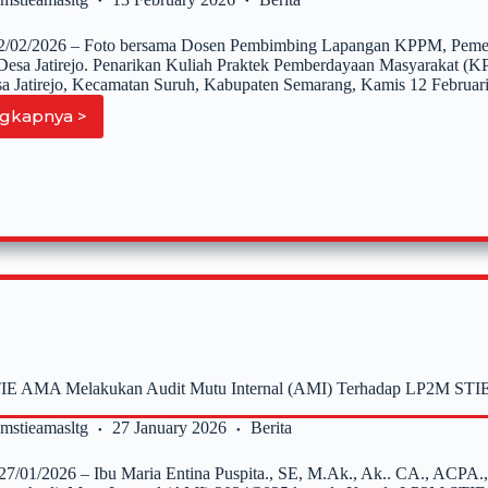
2/02/2026 – Foto bersama Dosen Pembimbing Lapangan KPPM, Pemer
Desa Jatirejo. Penarikan Kuliah Praktek Pemberdayaan Masyarakat (
sa Jatirejo, Kecamatan Suruh, Kabupaten Semarang, Kamis 12 Februa
gkapnya >
Penarikan
Kuliah
Praktek
Pemberdayaan
Masyarakat
Kelas
Reguler
STIE
AMA
Salatiga
2025-
2026
E AMA Melakukan Audit Mutu Internal (AMI) Terhadap LP2M STIE
2mstieamasltg
27 January 2026
Berita
, 27/01/2026 – Ibu Maria Entina Puspita., SE, M.Ak., Ak.. CA., ACP