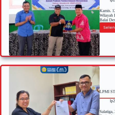
Kamis. 1
Wilayah 
Balai De
Selen
LPMI STI
lp
Salatiga