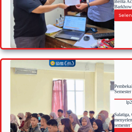
Berita A
Barkhowa
Selen
Pembekal
Semester
lp
Salatiga
menyelen
semester 