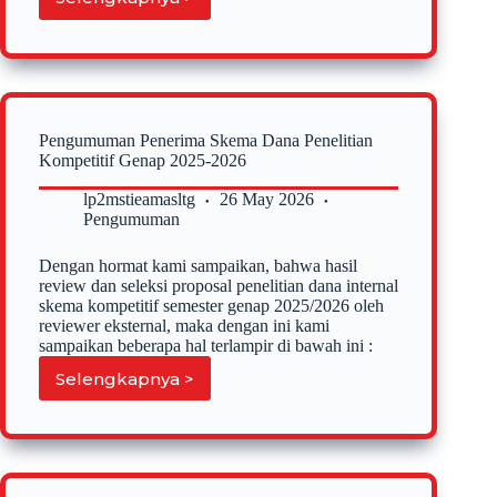
Undangan
Sosialisasi
dan
Pembekalan
KPPM
S1
Manajemen
Pengumuman Penerima Skema Dana Penelitian
Kelas
Kompetitif Genap 2025-2026
Non
Reguler
lp2mstieamasltg
26 May 2026
Angkatan
Pengumuman
51
Tahun
Dengan hormat kami sampaikan, bahwa hasil
Akademik
review dan seleksi proposal penelitian dana internal
2025-
skema kompetitif semester genap 2025/2026 oleh
2026
reviewer eksternal, maka dengan ini kami
sampaikan beberapa hal terlampir di bawah ini :
Selengkapnya >
Pengumuman
Penerima
Skema
Dana
Penelitian
Kompetitif