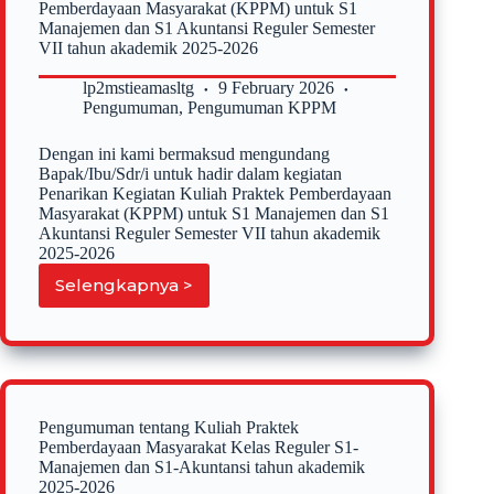
untuk
Pemberdayaan Masyarakat (KPPM) untuk S1
Pendanaan
Manajemen dan S1 Akuntansi Reguler Semester
Semester
VII tahun akademik 2025-2026
Genap
2025/2026
lp2mstieamasltg
9 February 2026
Pengumuman
,
Pengumuman KPPM
Dengan ini kami bermaksud mengundang
Bapak/Ibu/Sdr/i untuk hadir dalam kegiatan
Penarikan Kegiatan Kuliah Praktek Pemberdayaan
Masyarakat (KPPM) untuk S1 Manajemen dan S1
Akuntansi Reguler Semester VII tahun akademik
2025-2026
Selengkapnya >
Undangan
Penarikan
Kegiatan
Kuliah
Praktek
Pemberdayaan
Masyarakat
Pengumuman tentang Kuliah Praktek
(KPPM)
Pemberdayaan Masyarakat Kelas Reguler S1-
untuk
Manajemen dan S1-Akuntansi tahun akademik
S1
2025-2026