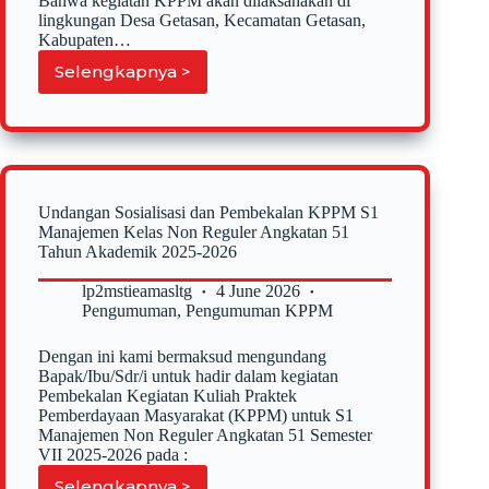
Bahwa kegiatan KPPM akan dilaksanakan di
lingkungan Desa Getasan, Kecamatan Getasan,
Kabupaten…
Selengkapnya >
Pengumuman
tentang
Kuliah
Praktek
Pemberdayaan
Masyarakat
Kelas
Undangan Sosialisasi dan Pembekalan KPPM S1
Non
Manajemen Kelas Non Reguler Angkatan 51
Reguler
Tahun Akademik 2025-2026
S1-
Manajemen
lp2mstieamasltg
4 June 2026
Angkatan
Pengumuman
,
Pengumuman KPPM
51
tahun
Dengan ini kami bermaksud mengundang
akademik
Bapak/Ibu/Sdr/i untuk hadir dalam kegiatan
2025-
Pembekalan Kegiatan Kuliah Praktek
2026
Pemberdayaan Masyarakat (KPPM) untuk S1
Manajemen Non Reguler Angkatan 51 Semester
VII 2025-2026 pada :
Selengkapnya >