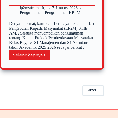
Manajemen
dan
lp2mstieamasltg
7 January 2026
S1
Pengumuman
,
Pengumuman KPPM
Akuntansi
Reguler
Dengan hormat, kami dari Lembaga Penelitian dan
Semester
Pengabdian Kepada Masyarakat (LP2M) STIE
VII
AMA Salatiga menyampaikan pengumuman
tahun
tentang Kuliah Praktek Pemberdayaan Masyarakat
akademik
Kelas Reguler S1 Manajemen dan S1 Akuntansi
2025-
tahun Akademik 2025-2026 sebagai berikut :
2026
Selengkapnya >
Pengumuman
tentang
Kuliah
Praktek
Pemberdayaan
Masyarakat
Kelas
NEXT
Reguler
S1-
Manajemen
dan
S1-
Akuntansi